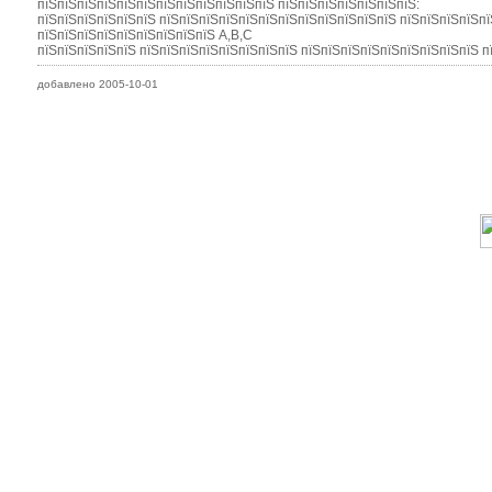
пїЅпїЅпїЅпїЅпїЅпїЅпїЅпїЅпїЅпїЅпїЅпїЅ пїЅпїЅпїЅпїЅпїЅпїЅпїЅ:
пїЅпїЅпїЅпїЅпїЅпїЅ пїЅпїЅпїЅпїЅпїЅпїЅпїЅпїЅпїЅпїЅпїЅпїЅ пїЅпїЅпїЅпїЅпї
пїЅпїЅпїЅпїЅпїЅпїЅпїЅпїЅпїЅ A,B,C
пїЅпїЅпїЅпїЅпїЅ пїЅпїЅпїЅпїЅпїЅпїЅпїЅпїЅ пїЅпїЅпїЅпїЅпїЅпїЅпїЅпїЅпїЅ п
добавлено 2005-10-01