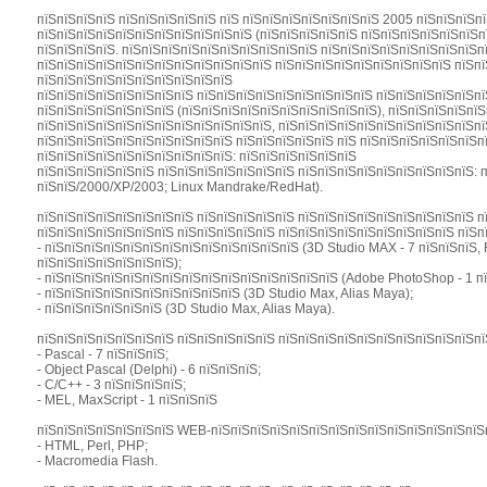
пїЅпїЅпїЅпїЅ пїЅпїЅпїЅпїЅпїЅ пїЅ пїЅпїЅпїЅпїЅпїЅпїЅпїЅ 2005 пїЅпїЅпїЅпї
пїЅпїЅпїЅпїЅпїЅпїЅпїЅпїЅпїЅпїЅпїЅ (пїЅпїЅпїЅпїЅпїЅ пїЅпїЅпїЅпїЅпїЅпїЅпїЅ
пїЅпїЅпїЅпїЅ. пїЅпїЅпїЅпїЅпїЅпїЅпїЅпїЅпїЅпїЅ пїЅпїЅпїЅпїЅпїЅпїЅпїЅпїЅп
пїЅпїЅпїЅпїЅпїЅпїЅпїЅпїЅпїЅпїЅпїЅпїЅ пїЅпїЅпїЅпїЅпїЅпїЅпїЅпїЅпїЅ пїЅп
пїЅпїЅпїЅпїЅпїЅпїЅпїЅпїЅпїЅпїЅ
пїЅпїЅпїЅпїЅпїЅпїЅпїЅпїЅ пїЅпїЅпїЅпїЅпїЅпїЅпїЅпїЅпїЅ пїЅпїЅпїЅпїЅпїЅп
пїЅпїЅпїЅпїЅпїЅпїЅпїЅ (пїЅпїЅпїЅпїЅпїЅпїЅпїЅпїЅпїЅпїЅ), пїЅпїЅпїЅпїЅпї
пїЅпїЅпїЅпїЅпїЅпїЅпїЅпїЅпїЅпїЅпїЅпїЅ, пїЅпїЅпїЅпїЅпїЅпїЅпїЅпїЅпїЅпїЅпї
пїЅпїЅпїЅпїЅпїЅпїЅпїЅпїЅпїЅпїЅ пїЅпїЅпїЅпїЅпїЅ пїЅ пїЅпїЅпїЅпїЅпїЅпїЅп
пїЅпїЅпїЅпїЅпїЅпїЅпїЅпїЅпїЅпїЅ: пїЅпїЅпїЅпїЅпїЅпїЅ
пїЅпїЅпїЅпїЅпїЅпїЅ пїЅпїЅпїЅпїЅпїЅпїЅпїЅ пїЅпїЅпїЅпїЅпїЅпїЅпїЅпїЅпїЅ: 
пїЅпїЅ/2000/XP/2003; Linux Mandrake/RedHat).
пїЅпїЅпїЅпїЅпїЅпїЅпїЅпїЅ пїЅпїЅпїЅпїЅпїЅ пїЅпїЅпїЅпїЅпїЅпїЅпїЅпїЅпїЅ пї
пїЅпїЅпїЅпїЅпїЅпїЅпїЅ пїЅпїЅпїЅпїЅпїЅ пїЅпїЅпїЅпїЅпїЅпїЅпїЅпїЅпїЅ пїЅп
- пїЅпїЅпїЅпїЅпїЅпїЅпїЅпїЅпїЅпїЅпїЅпїЅпїЅ (3D Studio MAX - 7 пїЅпїЅпїЅ, R
пїЅпїЅпїЅпїЅпїЅпїЅпїЅ);
- пїЅпїЅпїЅпїЅпїЅпїЅпїЅпїЅпїЅпїЅпїЅпїЅпїЅпїЅпїЅ (Adobe PhotoShop - 1 пї
- пїЅпїЅпїЅпїЅпїЅпїЅпїЅпїЅпїЅпїЅ (3D Studio Max, Alias Maya);
- пїЅпїЅпїЅпїЅпїЅпїЅ (3D Studio Max, Alias Maya).
пїЅпїЅпїЅпїЅпїЅпїЅпїЅ пїЅпїЅпїЅпїЅпїЅ пїЅпїЅпїЅпїЅпїЅпїЅпїЅпїЅпїЅпїЅпї
- Pascal - 7 пїЅпїЅпїЅ;
- Object Pascal (Delphi) - 6 пїЅпїЅпїЅ;
- C/C++ - 3 пїЅпїЅпїЅпїЅ;
- MEL, MaxScript - 1 пїЅпїЅпїЅ
пїЅпїЅпїЅпїЅпїЅпїЅпїЅ WEB-пїЅпїЅпїЅпїЅпїЅпїЅпїЅпїЅпїЅпїЅпїЅпїЅпїЅпїЅп
- HTML, Perl, PHP;
- Macromedia Flash.