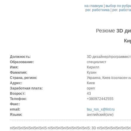
на главную
|
выбор по рубр
рег. работника
|
рег. работ
Резюме
3D д
Ки
Должность:
3D дизайнер/программист
Образование:
специалист
Имя:
Кирилл
Фамилия:
Кузин
Страна, регион:
Украина, Киев /
согласен 
Адрес:
Киев
Заработная плата:
open
Возрост:
43
Телефон:
+380972442555
Факс:
email:
tau_rus_x@list.ru
Языки:
английский(srw)
пїЅпїЅпїЅпїЅпїЅпїЅпїЅ пїЅпїЅпїЅпїЅпїЅпїЅпїЅпїЅ: 3D пїЅпїЅпїЅпїЅпїЅпїЅп