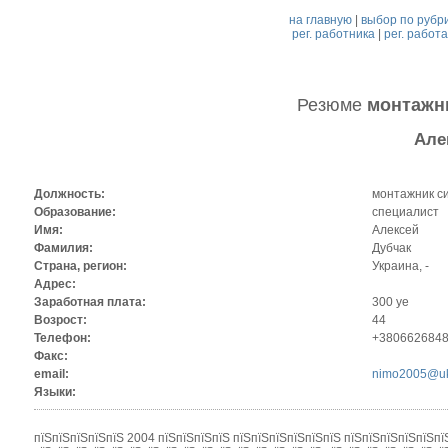
на главную
|
выбор по рубр
рег. работника
|
рег. работ
Резюме
монтажни
Але
Должность:
монтажник си
Образование:
специалист
Имя:
Алексей
Фамилия:
Дубчак
Страна, регион:
Украина, -
Адрес:
Заработная плата:
300 уе
Возрост:
44
Телефон:
+380662684
Факс:
email:
nimo2005@uk
Языки:
пїЅпїЅпїЅпїЅпїЅ 2004 пїЅпїЅпїЅпїЅ пїЅпїЅпїЅпїЅпїЅпїЅ пїЅпїЅпїЅпїЅпїЅпї