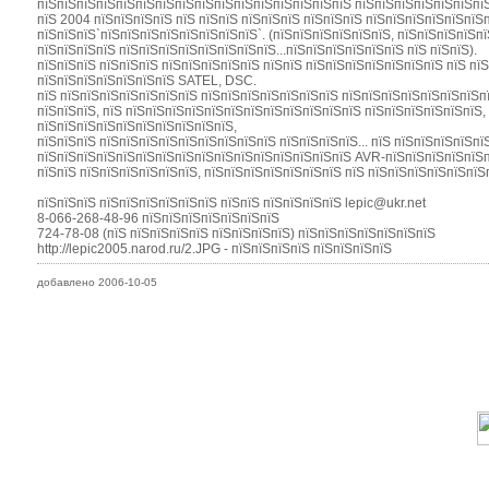
пїЅпїЅпїЅпїЅпїЅпїЅпїЅпїЅпїЅпїЅпїЅпїЅпїЅпїЅпїЅпїЅ пїЅпїЅпїЅпїЅпїЅпїЅпї
пїЅ 2004 пїЅпїЅпїЅпїЅ пїЅ пїЅпїЅ пїЅпїЅпїЅ пїЅпїЅпїЅ пїЅпїЅпїЅпїЅпїЅпїЅ
пїЅпїЅпїЅ`пїЅпїЅпїЅпїЅпїЅпїЅпїЅпїЅ`. (пїЅпїЅпїЅпїЅпїЅпїЅ, пїЅпїЅпїЅпїЅп
пїЅпїЅпїЅпїЅ пїЅпїЅпїЅпїЅпїЅпїЅпїЅпїЅ...пїЅпїЅпїЅпїЅпїЅпїЅ пїЅ пїЅпїЅ).
пїЅпїЅпїЅ пїЅпїЅпїЅ пїЅпїЅпїЅпїЅпїЅ пїЅпїЅ пїЅпїЅпїЅпїЅпїЅпїЅпїЅ пїЅ пї
пїЅпїЅпїЅпїЅпїЅпїЅпїЅ SATEL, DSC.
пїЅ пїЅпїЅпїЅпїЅпїЅпїЅпїЅ пїЅпїЅпїЅпїЅпїЅпїЅпїЅ пїЅпїЅпїЅпїЅпїЅпїЅпїЅп
пїЅпїЅпїЅ, пїЅ пїЅпїЅпїЅпїЅпїЅпїЅпїЅпїЅпїЅпїЅпїЅпїЅ пїЅпїЅпїЅпїЅпїЅпїЅ,
пїЅпїЅпїЅпїЅпїЅпїЅпїЅпїЅпїЅпїЅ,
пїЅпїЅпїЅ пїЅпїЅпїЅпїЅпїЅпїЅпїЅпїЅпїЅ пїЅпїЅпїЅпїЅ... пїЅ пїЅпїЅпїЅпїЅп
пїЅпїЅпїЅпїЅпїЅпїЅпїЅпїЅпїЅпїЅпїЅпїЅпїЅпїЅпїЅпїЅ AVR-пїЅпїЅпїЅпїЅпїЅп
пїЅпїЅ пїЅпїЅпїЅпїЅпїЅпїЅ, пїЅпїЅпїЅпїЅпїЅпїЅпїЅ пїЅ пїЅпїЅпїЅпїЅпїЅпїЅп
пїЅпїЅпїЅ пїЅпїЅпїЅпїЅпїЅпїЅ пїЅпїЅ пїЅпїЅпїЅпїЅ lepic@ukr.net
8-066-268-48-96 пїЅпїЅпїЅпїЅпїЅпїЅпїЅ
724-78-08 (пїЅ пїЅпїЅпїЅпїЅ пїЅпїЅпїЅпїЅ) пїЅпїЅпїЅпїЅпїЅпїЅпїЅ
http://lepic2005.narod.ru/2.JPG - пїЅпїЅпїЅпїЅ пїЅпїЅпїЅпїЅ
добавлено 2006-10-05