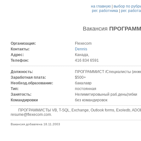
на главную
|
выбор по рубр
рег. работника
|
рег. работ
Вакансия
ПРОГРАММ
Организация:
Flexecom
Контакты:
Dennis
Адрес:
Канада,
Телефон:
416 834 6591
Должность:
ПРОГРАММИСТ /Специалисты (инже
Заработная плата:
$500+
Необход.образование:
бакалавр
Тип:
постоянная
Занятость:
Нелимитировыный раб.день(гибки
Командировки
без командировок
ПРОГРАММИСТЫ VB, T-SQL, Exchange, Outlook forms, Exoledb, ADODB
resume@flexecom.com.
Вакансия добавлена 18.11.2003