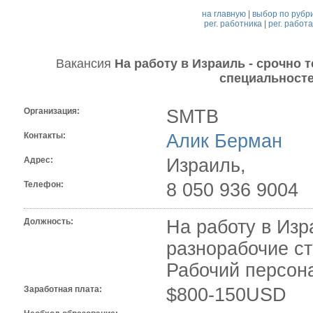
на главную
|
выбор по рубр
рег. работника
|
рег. работ
Вакансия
На работу в Израиль - срочно
специальносте
Организация:
SMTB
Контакты:
Алик Берман
Адрес:
Израиль,
Телефон:
8 050 936 9004
Должность:
На работу в Изр
разнорабочие ст
Рабочий персон
Заработная плата:
$800-150USD