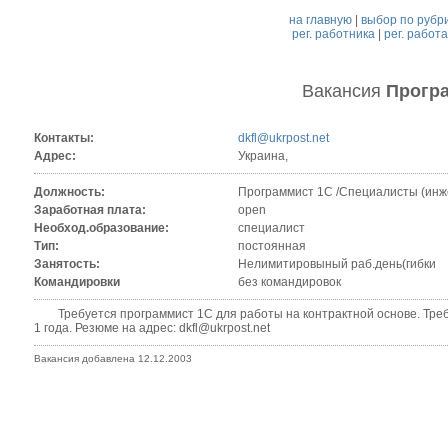
на главную
|
выбор по рубр
рег. работника
|
рег. работ
Вакансия
Прогр
Контакты:
dkfl@ukrpost.net
Адрес:
Украина,
Должность:
Программист 1С /Специалисты (инж
Заработная плата:
open
Необход.образование:
специалист
Тип:
постоянная
Занятость:
Нелимитировыный раб.день(гибки
Командировки
без командировок
Требуется программист 1С для работы на контрактной основе. Требо
1 года. Резюме на адрес: dkfl@ukrpost.net
Вакансия добавлена 12.12.2003