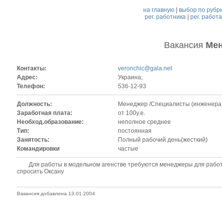
на главную
|
выбор по рубр
рег. работника
|
рег. работ
Вакансия
Ме
Контакты:
veronchic@gala.net
Адрес:
Украина,
Телефон:
536-12-93
Должность:
Менеджер /Специалисты (инженера)
Заработная плата:
от 100у.е.
Необход.образование:
неполное среднее
Тип:
постоянная
Занятость:
Полный рабочий день(жесткий)
Командировки
частые
Для работы в модельном агенстве требуются менеджеры для работы
спросить Оксану
Вакансия добавлена 13.01.2004