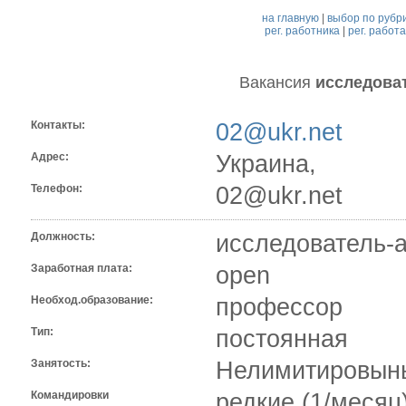
на главную
|
выбор по рубр
рег. работника
|
рег. работ
Вакансия
исследова
Контакты:
02@ukr.net
Адрес:
Украина,
Телефон:
02@ukr.net
Должность:
исследователь-
Заработная плата:
open
Необход.образование:
профессор
Тип:
постоянная
Занятость:
Нелимитировыны
Командировки
редкие (1/месяц