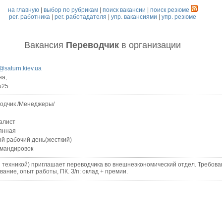
на главную
|
выбор по рубрикам
|
поиск вакансии
|
поиск резюме
рег. работника
|
рег. работадателя
|
упр. вакансиями
|
упр. резюме
Вакансия
Переводчик
в организации
@saturn.kiev.ua
на,
525
одчик /Менеджеры/
алист
янная
й рабочий день(жесткий)
омандировок
хникой) приглашает переводчика во внешнеэкономический отдел. Требован
вание, опыт работы, ПК. З/п: оклад + премии.