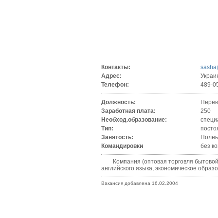
Контакты:
sasha
Адрес:
Украи
Телефон:
489-0
Должность:
Перев
Заработная плата:
250
Необход.образование:
специ
Тип:
посто
Занятость:
Полны
Командировки
без к
Компания (оптовая торговля бытовой те
английского языка, экономическое образо
Вакансия добавлена 16.02.2004