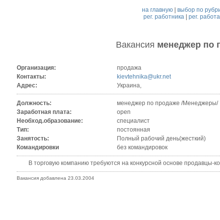
на главную
|
выбор по рубр
рег. работника
|
рег. работ
Вакансия
менеджер по 
Организация:
продажа
Контакты:
kievtehnika@ukr.net
Адрес:
Украина,
Должность:
менеджер по продаже /Менеджеры/
Заработная плата:
open
Необход.образование:
специалист
Тип:
постоянная
Занятость:
Полный рабочий день(жесткий)
Командировки
без командировок
В торговую компанию требуются на конкурсной основе продавцы-конс
Вакансия добавлена 23.03.2004