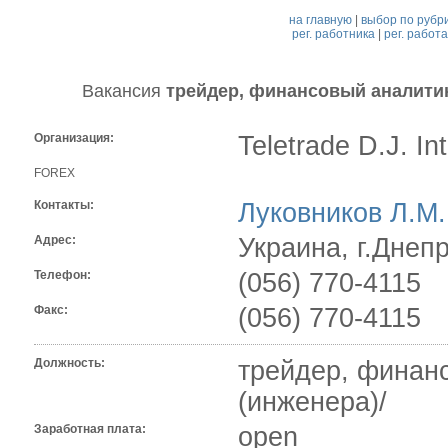
на главную
|
выбор по рубр
рег. работника
|
рег. работ
Вакансия
трейдер, финансовый аналити
Организация:
Teletrade D.J. Int
FOREX
Контакты:
Луковников Л.М.
Адрес:
Украина, г.Днепр
Телефон:
(056) 770-4115
Факс:
(056) 770-4115
Должность:
трейдер, финан
(инженера)/
Заработная плата:
open