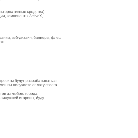
льтернативные средства);
ии, компоненты ActiveX,
даний, веб-дизайн, баннеры, флеш
ах.
проекты будут разрабатываться
амен вы получаете оплату своего
ов из любого города.
наилучшей стороны, будут