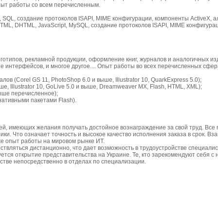
Опыт работы со всем перечисленным.
 SQL, создание протоколов ISAPI, MIME конфигурации, компоненты ActiveX, а
L, DHTML, JavaScript, MySQL, создание протоколов ISAPI, MIME конфигурац
типов, рекламной продукции, оформление книг, журналов и аналогичных из
е интерфейсов, и многое другое.... Опыт работы во всех перечисленных сфер
(Corel GS 11, PhotoShop 6.0 и выше, Illustrator 10, QuarkExpress 5.0);
, Illustrator 10, GoLive 5.0 и выше, Dreamweaver MX, Flash, HTML, XML);
ше перечисленное);
нативными пакетами Flash).
 имеющих желания получать достойное вознаграждение за свой труд. Все 
ки. Что означает точность и высокое качество исполнения заказа в срок. Вз
же опыт работы на мировом рынке ИТ.
ляться дистанционно, что дает возможность в трудоустройстве специалист
ся открытие представительства на Украине. Те, кто зарекомендуют себя с 
стве непосредственно в отделах по специализации.