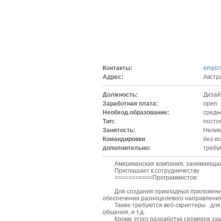
Контакты:
emplo
Адрес:
Австр
Должность:
Дизай
Заработная плата:
open
Необход.образование:
средн
Тип:
посто
Занятость:
Нелим
Командировки
без к
дополнительно:
требу
Американская компания, занимающаяся 
Приглашает к сотрудничеству
===========Программистов:
Для создания прикладных приложений, 
обеспечения разноцелевого направления 
Также требуются веб-скриптеры . для п
общения, и т.д.
Кроме этого разработка серверов защит