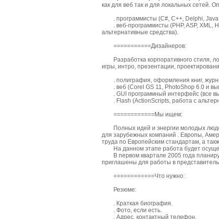
как для веб так и для локальных сетей. 
. программисты (C#, C++, Delphi, Java,
. веб-программисты (PHP, ASP, XML, HTM
альтернативные средства).
===========Дизайнеров:
Разработка корпоративного стиля, лого
игры, интро, презентации, проектировани
. полиграфия, оформления книг, журналов 
. веб (Corel GS 11, PhotoShop 6.0 и выше
. GUI программный интерфейс (все вы
. Flash (ActionScripts, работа с альтер
============Мы ищем:
Полных идей и энергии молодых людей,
для зарубежных компаний . Европы, Амери
труда по Европейским стандартам, а так
На данном этапе работа будет осуществ
В первом квартале 2005 года планирует
приглашены для работы в представитель
============Что нужно:
Резюме:
. Краткая биография.
. Фото, если есть.
. Адрес, контактный телефон.