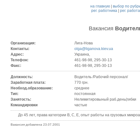
на главную
|
выбор по рубр
рег. работника
|
рег. работ
Вакансия
Водител
Организация:
Лига-Нова
Контакты:
olga@liganova.kiev.ua
Адрес:
Украина,
Телефон:
461-98-98, 295-30-13
Факс:
461-98-98, 295-30-13
Должность:
Водитель /Рабочий персонал/
Заработная плата:
770 грн.
Необход.образование:
среднее
Тип:
постоянная
Занятость:
Нелимитировыный раб.день(гибки
Командировки
частые
До 45 лет, права категории В, С, Е, опыт работы на грузовых микроа
Вакансия добавлена 23.07.2001