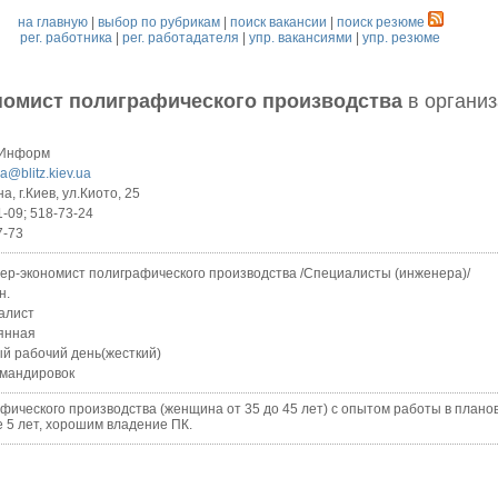
на главную
|
выбор по рубрикам
|
поиск вакансии
|
поиск резюме
рег. работника
|
рег. работадателя
|
упр. вакансиями
|
упр. резюме
номист полиграфического производства
в органи
-Информ
na@blitz.kiev.ua
а, г.Киев, ул.Киото, 25
1-09; 518-73-24
7-73
ер-экономист полиграфического производства /Специалисты (инженера)/
н.
алист
янная
й рабочий день(жесткий)
омандировок
еского производства (женщина от 35 до 45 лет) с опытом работы в плано
 5 лет, хорошим владение ПК.