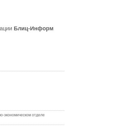
зации
Блиц-Информ
во-экономическом отделе