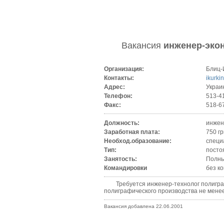
Вакансия
инженер-эко
Организация:
Блиц
Контакты:
ikurki
Адрес:
Украин
Телефон:
513-4
Факс:
518-6
Должность:
инжен
Заработная плата:
750 гр
Необход.образование:
специ
Тип:
посто
Занятость:
Полны
Командировки
без к
Требуется инженер-технолог полиграфич
полиграфического производства не менее
Вакансия добавлена 22.06.2001