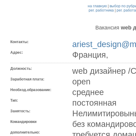
на главную
|
выбор по рубр
рег. работника
|
рег. работ
Вакансия
web 
Контакты:
ariest_design@ma
Адрес:
Франция,
Должность:
web дизайнер /
Заработная плата:
open
Необход.образование:
среднее
Тип:
постоянная
Занятость:
Нелимитировыны
Командировки
без командиров
дополнительно:
требуется дома