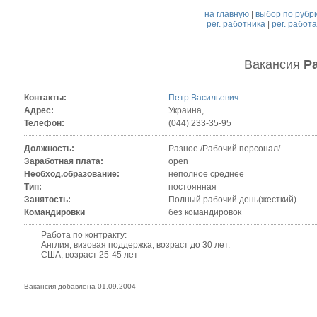
на главную
|
выбор по рубр
рег. работника
|
рег. работ
Вакансия
Р
Контакты:
Петр Васильевич
Адрес:
Украина,
Телефон:
(044) 233-35-95
Должность:
Разное /Рабочий персонал/
Заработная плата:
open
Необход.образование:
неполное среднее
Тип:
постоянная
Занятость:
Полный рабочий день(жесткий)
Командировки
без командировок
Работа по контракту:
Англия, визовая поддержка, возраст до 30 лет.
США, возраст 25-45 лет
Вакансия добавлена 01.09.2004