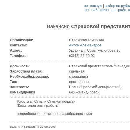
на главную
|
выбор по рубр
рег. работника
|
рег. работ
Вакансия
Страховой представи
Организация:
Страховая компания
Контакты:
Антон Александров
Адрес:
Украина, г. Сумы, ул. Кирова 25
Телефон:
(0542) 22-60-92
Должность:
Страховой представитель /Менедже
Заработная плата:
сдельная
Необход.образование:
специалист
Тип:
постоянная
Занятость:
Полный рабочий день(жесткий)
Командировки
без командировок
Работа в г.Сумы и Сумской области.
Желателен опыт работы.
подробности при встрече на собеседовании)
Вакансия добавлена 20.08.2000