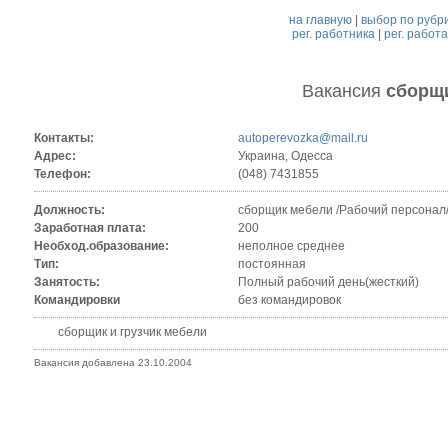
на главную
|
выбор по рубр
рег. работника
|
рег. работ
Вакансия
сборщ
Контакты:
autoperevozka@mail.ru
Адрес:
Украина, Одесса
Телефон:
(048) 7431855
Должность:
сборщик мебели /Рабочий персонал
Заработная плата:
200
Необход.образование:
неполное среднее
Тип:
постоянная
Занятость:
Полный рабочий день(жесткий)
Командировки
без командировок
сборщик и грузчик мебели
Вакансия добавлена 23.10.2004