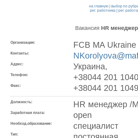
на главную
|
выбор по рубр
рег. работника
|
рег. работ
Вакансия
HR менеджер
Организация:
FCB MA Ukraine
Контакты:
NKorolyova@maf
Адрес:
Украина,
Телефон:
+38044 201 104
Факс:
+38044 201 104
Должность:
HR менеджер /
Заработная плата:
open
Необход.образование:
специалист
Тип:
постоянная