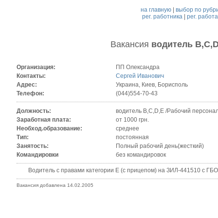
на главную
|
выбор по рубр
рег. работника
|
рег. работ
Вакансия
водитель B,C,D
Организация:
ПП Олександра
Контакты:
Сергей Иванович
Адрес:
Украина, Киев, Борисполь
Телефон:
(044)554-70-43
Должность:
водитель B,C,D,E /Рабочий персонал
Заработная плата:
от 1000 грн.
Необход.образование:
среднее
Тип:
постоянная
Занятость:
Полный рабочий день(жесткий)
Командировки
без командировок
Водитель с правами категории Е (с прицепом) на ЗИЛ-441510 с ГБО (г
Вакансия добавлена 14.02.2005