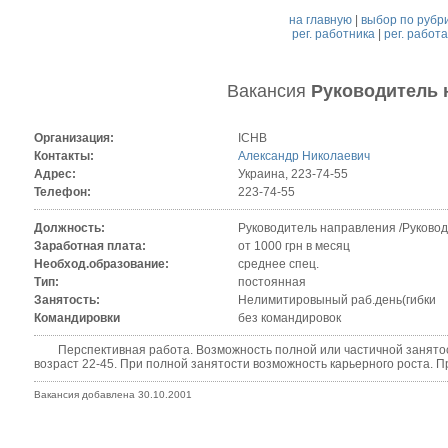
на главную
|
выбор по рубр
рег. работника
|
рег. работ
Вакансия
Руководитель 
Организация:
ICHB
Контакты:
Александр Николаевич
Адрес:
Украина, 223-74-55
Телефон:
223-74-55
Должность:
Руководитель направления /Руковод
Заработная плата:
от 1000 грн в месяц
Необход.образование:
среднее спец.
Тип:
постоянная
Занятость:
Нелимитировыный раб.день(гибки
Командировки
без командировок
Перспективная работа. Возможность полной или частичной занятости
возраст 22-45. При полной занятости возможность карьерного роста. 
Вакансия добавлена 30.10.2001