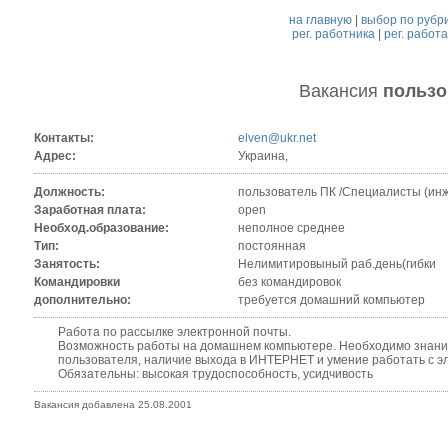
на главную
|
выбор по рубр
рег. работника
|
рег. работ
Вакансия
пользо
Контакты:
elven@ukr.net
Адрес:
Украина,
Должность:
пользователь ПК /Специалисты (инж
Заработная плата:
open
Необход.образование:
неполное среднее
Тип:
постоянная
Занятость:
Нелимитировыный раб.день(гибки
Командировки
без командировок
дополнительно:
требуется домашний компьютер
Работа по рассылке электронной почты.
Возможность работы на домашнем компьютере. Необходимо знание
пользователя, наличие выхода в ИНТЕРНЕТ и умение работать с эл
Обязательны: высокая трудоспособность, усидчивость
Вакансия добавлена 25.08.2001