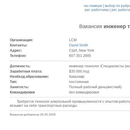
на главную
|
выбор по рубр
рег. работника
|
рег. работ
Вакансия
инженер 
Организация:
LCM
Контакты:
David Smith
Адрес:
США, New York
Телефон:
607 351 2885
Должность:
инженер технолог /Специалисты (ин
Заработная плата:
$35 000 /год
Необход.образование:
бакалавр
Тип:
постоянная
Занятость:
Полный рабочий день(жесткий)
Командировки
без командировок
Требуется технолог алкогольной промышленности с опытом работы в
возьмет на себя транспортные расходы.
Вакансия добавлена 28.05.2005