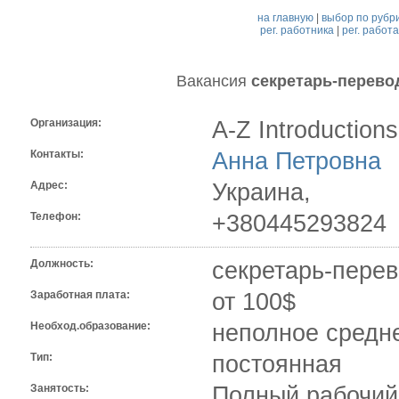
на главную
|
выбор по рубр
рег. работника
|
рег. работ
Вакансия
секретарь-перево
Организация:
A-Z Introductions
Контакты:
Анна Петровна
Адрес:
Украина,
Телефон:
+380445293824
Должность:
секретарь-перев
Заработная плата:
от 100$
Необход.образование:
неполное средн
Тип:
постоянная
Занятость:
Полный рабочий