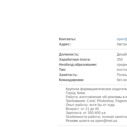
Контакты:
open@
Адрес:
Австр
Должность:
Дизай
Заработная плата:
350
Необход.образование:
средн
Тип:
посто
Занятость:
Полны
Командировки
без к
Крупное фармацевтическое издательс
Город: Киев.
Работа: изготовление ч/б рекламы в 
Требования: Corel, Photoshop, Pagem
Опыт работы: хотя бы от года.
Возраст: от 21 до 40
Зарплата: от 350-400 у.е.
Особенности работы: полная занятость,
Резюме шлите на open@inet.ua