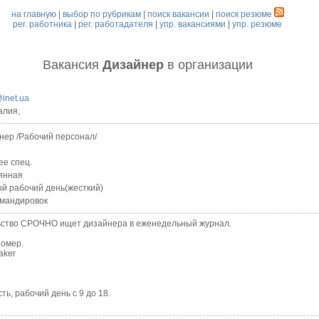
на главную
|
выбор по рубрикам
|
поиск вакансии
|
поиск резюме
рег. работника
|
рег. работадателя
|
упр. вакансиями
|
упр. резюме
Вакансия
Дизайнер
в организации
inet.ua
алия,
нер /Рабочий персонал/
ее спец.
янная
й рабочий день(жесткий)
омандировок
тво СРОЧНО ищет дизайнера в еженедельный журнал.
номер.
aker
 рабочий день с 9 до 18.