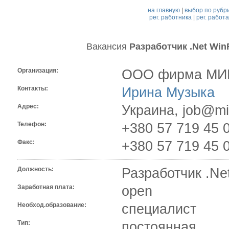
на главную
|
выбор по рубр
рег. работника
|
рег. работ
Вакансия
Разработчик .Net Wi
Организация:
ООО фирма МИ
Контакты:
Ирина Музыка
Адрес:
Украина, job@mi
Телефон:
+380 57 719 45 
Факс:
+380 57 719 45 
Должность:
Разработчик .Ne
Заработная плата:
open
Необход.образование:
специалист
Тип:
постоянная