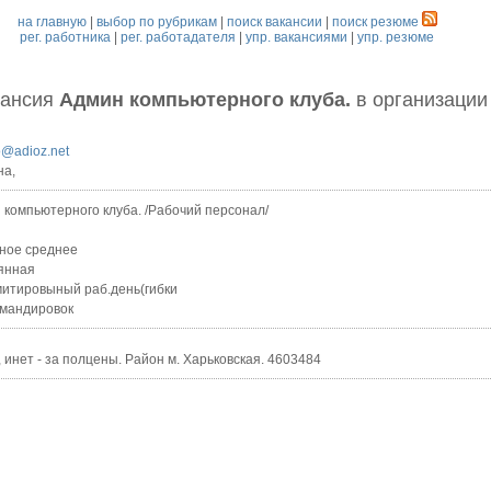
на главную
|
выбор по рубрикам
|
поиск вакансии
|
поиск резюме
рег. работника
|
рег. работадателя
|
упр. вакансиями
|
упр. резюме
кансия
Админ компьютерного клуба.
в организации
o@adioz.net
на,
 компьютерного клуба. /Рабочий персонал/
ное среднее
янная
итировыный раб.день(гибки
омандировок
инет - за полцены. Район м. Харьковская. 4603484