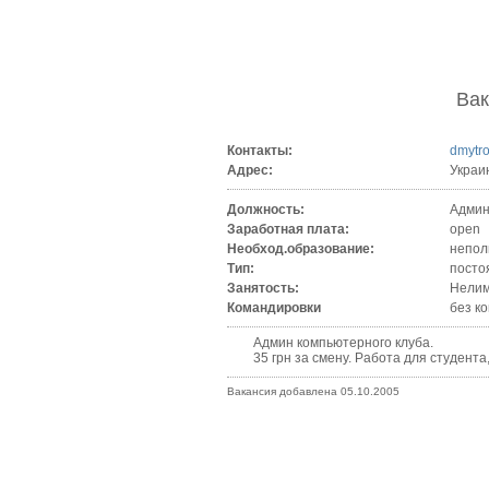
Ва
Контакты:
dmytr
Адрес:
Украи
Должность:
Админ
Заработная плата:
open
Необход.образование:
непол
Тип:
посто
Занятость:
Нелим
Командировки
без к
Админ компьютерного клуба.
35 грн за смену. Работа для студента, 
Вакансия добавлена 05.10.2005