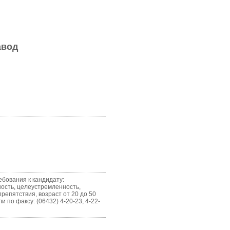
авод
ебования к кандидату:
ьность, целеустремленность,
репятствия, возраст от 20 до 50
и по факсу: (06432) 4-20-23, 4-22-