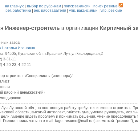
на главную
|
выбор по рубрикам
|
поиск вакансии
|
поиск резюме
рег. работника
|
рег. работадателя
|
упр. вакансиями
|
упр. резюме
ия
Инженер-строитель
в организации
Кирпичный з
чный завод
а Наталья Ивановна
а, 94505, Луганская обл., г.Красный Луч, ул.Кислородная,2
) 3-31-11
) 4-20-23, 4-22-11
ер-строитель /Специалисты (инженера)/
алист
янная
й рабочий день(жесткий)
омандировок
уч, Луганской обл., на постоянную работу требуется инженер-строитель. Тр
ь в своей области, высокий интеллект, гибкость ума, умение руководить, лоял
 цели, умение видеть проблему и принимать решения, умение преодолевать п
. Резюме присылать на e-mail: fagot-resume@mail.ru (с пометкой: "резюме"), ил