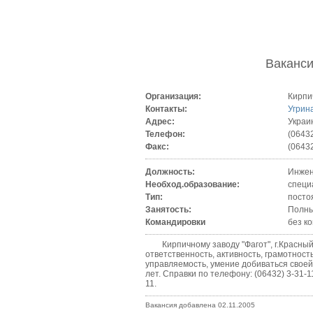
Ваканс
Организация:
Кирпи
Контакты:
Угрин
Адрес:
Украин
Телефон:
(06432
Факс:
(06432
Должность:
Инжен
Необход.образование:
специ
Тип:
посто
Занятость:
Полны
Командировки
без к
Кирпичному заводу "Фагот", г.Красный Л
ответственность, активность, грамотност
управляемость, умение добиваться своей
лет. Справки по телефону: (06432) 3-31-11
11.
Вакансия добавлена 02.11.2005