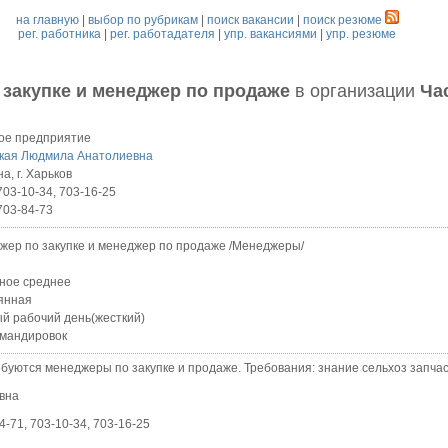
на главную
|
выбор по рубрикам
|
поиск вакансии
|
поиск резюме
рег. работника
|
рег. работадателя
|
упр. вакансиями
|
упр. резюме
 закупке и менеджер по продаже
в организации
Ча
ое предприятие
кая Людмила Анатолиевна
а, г. Харьков
703-10-34, 703-16-25
703-84-73
жер по закупке и менеджер по продаже /Менеджеры/
ное среднее
янная
й рабочий день(жесткий)
омандировок
тся менеджеры по закупке и продаже. Требования: знание сельхоз запчас
вна
71, 703-10-34, 703-16-25