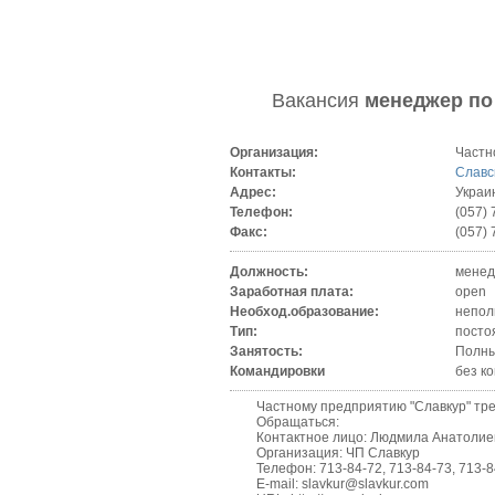
Вакансия
менеджер по
Организация:
Частн
Контакты:
Славс
Адрес:
Украин
Телефон:
(057) 
Факс:
(057) 
Должность:
менед
Заработная плата:
open
Необход.образование:
непол
Тип:
посто
Занятость:
Полны
Командировки
без к
Частному предприятию "Славкур" требую
Обращаться:
Контактное лицо: Людмила Анатолие
Организация: ЧП Славкур
Телефон: 713-84-72, 713-84-73, 713-84-
E-mail: slavkur@slavkur.com