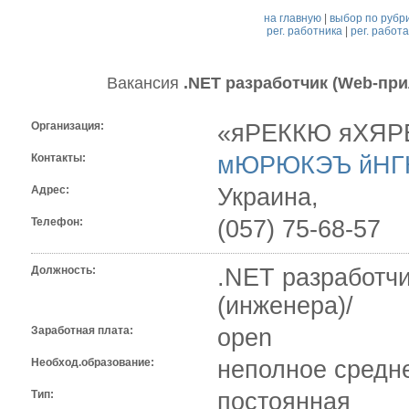
на главную
|
выбор по рубр
рег. работника
|
рег. работ
Вакансия
.NET разработчик (Web-пр
Организация:
«яРЕККЮ яХЯР
Контакты:
мЮРЮКЭЪ йН
Адрес:
Украина,
Телефон:
(057) 75-68-57
Должность:
.NET разработч
(инженера)/
Заработная плата:
open
Необход.образование:
неполное средн
Тип:
постоянная