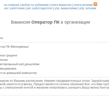
на главную
|
выбор по рубрикам
|
поиск вакансии
|
поиск резюме
рег. работника
|
рег. работадателя
|
упр. вакансиями
|
упр. резюме
Вакансия
Оператор ПК
в организации
на,
тор ПК /Менеджеры/
ное среднее
янная
итировыный раб.день(гибки
омандировок
ется домашний компьютер
делю по Вашему расписанию. Никаких предварительных оплат. Зарабатывай
лной занятости в месяц. Предоставляется полное обучение! Все, что Вам тре
ы с электронной почтой и желание попробовать улучшить Вашу жизнь! Контак