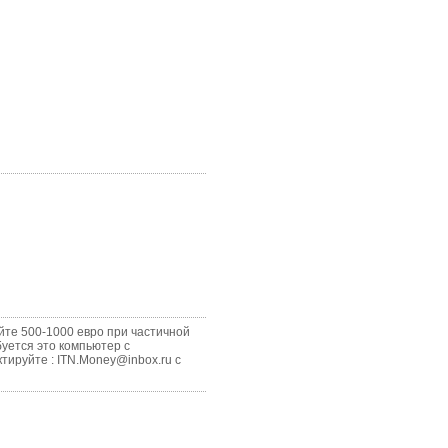
те 500-1000 евро при частичной
буется это компьютер с
тируйте : ITN.Money@inbox.ru с