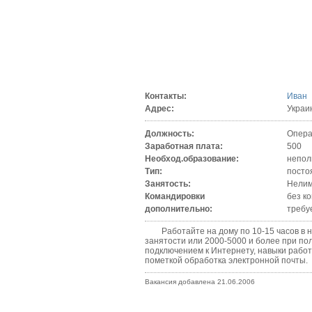
Контакты:
Иван
Адрес:
Украи
Должность:
Опера
Заработная плата:
500
Необход.образование:
непол
Тип:
посто
Занятость:
Нелим
Командировки
без к
дополнительно:
требу
Работайте на дому по 10-15 часов в не
занятости или 2000-5000 и более при по
подключением к Интернету, навыки работ
пометкой обработка электронной почты.
Вакансия добавлена 21.06.2006