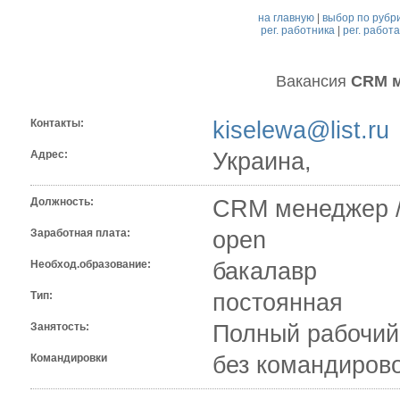
на главную
|
выбор по рубр
рег. работника
|
рег. работ
Вакансия
CRM 
Контакты:
kiselewa@list.ru
Адрес:
Украина,
Должность:
CRM менеджер 
Заработная плата:
open
Необход.образование:
бакалавр
Тип:
постоянная
Занятость:
Полный рабочий
Командировки
без командиров