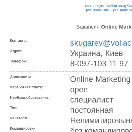
на главную
|
выбор по рубр
рег. работника
|
рег. работ
Вакансия
Online Marke
Контакты:
skugarev@voliac
Адрес:
Украина, Киев
Телефон:
8-097-103 11 97
Должность:
Online Marketing
Заработная плата:
open
Необход.образование:
специалист
Тип:
постоянная
Занятость:
Нелимитировыны
Командировки
без командиров