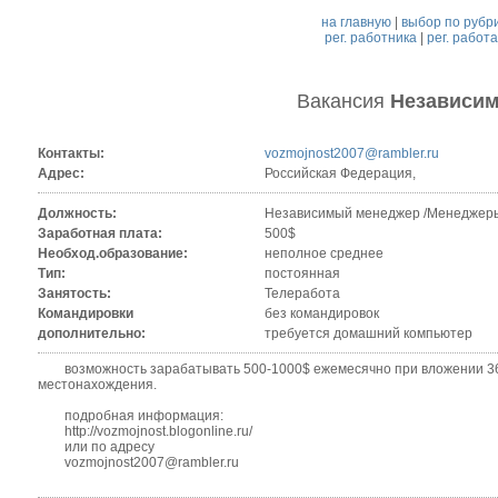
на главную
|
выбор по рубр
рег. работника
|
рег. работ
Вакансия
Независи
Контакты:
vozmojnost2007@rambler.ru
Адрес:
Российская Федерация,
Должность:
Независимый менеджер /Менеджер
Заработная плата:
500$
Необход.образование:
неполное среднее
Тип:
постоянная
Занятость:
Телеработа
Командировки
без командировок
дополнительно:
требуется домашний компьютер
возможность зарабатывать 500-1000$ ежемесячно при вложении 36грн
местонахождения.
подробная информация:
http://vozmojnost.blogonline.ru/
или по адресу
vozmojnost2007@rambler.ru