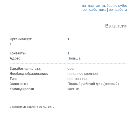
на главную
|
выбор по рубр
рег. работника
|
рег. работ
Ваканси
Организация:
1
1
Контакты:
1
Адрес:
Польша,
Заработная плата:
open
Необход.образование:
неполное среднее
Тип:
постоянная
Занятость:
Полный рабочий день(жесткий)
Командировки
частые
Вакансия добавлена 01.01.1970