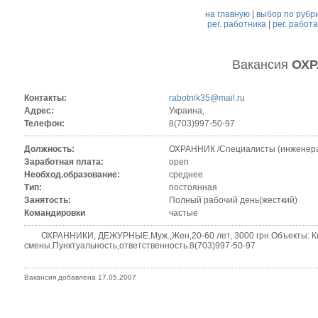
на главную
|
выбор по рубр
рег. работника
|
рег. работ
Вакансия
ОХР
Контакты:
rabotnik35@mail.ru
Адрес:
Украина,
Телефон:
8(703)997-50-97
Должность:
ОХРАННИК /Специалисты (инженера
Заработная плата:
open
Необход.образование:
среднее
Тип:
постоянная
Занятость:
Полный рабочий день(жесткий)
Командировки
частые
ОХРАННИКИ, ДЕЖУРНЫЕ.Муж.,Жен,20-60 лет, 3000 грн.Объекты: Кие
смены.Пунктуальность,ответственность.8(703)997-50-97
Вакансия добавлена 17.05.2007