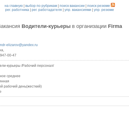
на главную
|
выбор по рубрикам
|
поиск вакансии
|
поиск резюме
рег. работника
|
рег. работадателя
|
упр. вакансиями
|
упр. резюме
Вакансия
Водители-курьеры
в организации
Firma
andr-elizarov@yandex.ru
на,
)947-00-47
ели-курьеры /Рабочий персонал/
ное среднее
янная
й рабочий день(жесткий)
е