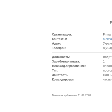
Организация:
Firma
Контакты:
aleks
Адрес:
Украи
Телефон:
8(703
Должность:
Водит
Заработная плата:
1
Необход.образование:
непол
Тип:
посто
Занятость:
Полны
Командировки
часты
Вакансия добавлена 11.06.2007