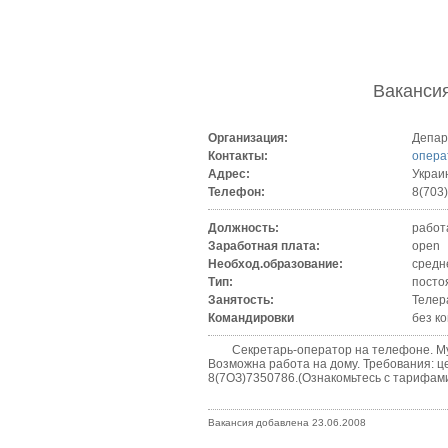
Ваканси
Организация:
Депар
Контакты:
опера
Адрес:
Украи
Телефон:
8(703
Должность:
работ
Заработная плата:
open
Необход.образование:
средн
Тип:
посто
Занятость:
Телер
Командировки
без к
Секретарь-оператор на телефоне. Муж/же
Возможна работа на дому. Требования: ц
8(7ОЗ)7350786.(Ознакомьтесь с тарифами ht
Вакансия добавлена 23.06.2008