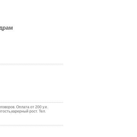
адрам
оворов. Оплата от 200 у.е.
тость,карерный рост. Тел.