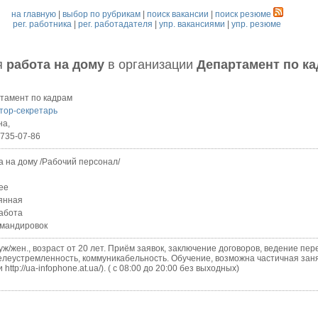
на главную
|
выбор по рубрикам
|
поиск вакансии
|
поиск резюме
рег. работника
|
рег. работадателя
|
упр. вакансиями
|
упр. резюме
я
работа на дому
в организации
Департамент по к
тамент по кадрам
тор-секретарь
на,
)735-07-86
а на дому /Рабочий персонал/
ее
янная
абота
омандировок
н., возраст от 20 лет. Приём заявок, заключение договоров, ведение перег
елеустремленность, коммуникабельность. Обучение, возможна частичная заня
tp://ua-infophone.at.ua/). ( с 08:00 до 20:00 без выходных)