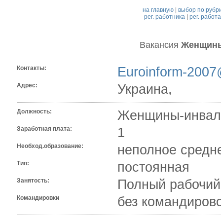
на главную
|
выбор по рубр
рег. работника
|
рег. работ
Вакансия
Женщин
Контакты:
Euroinform-2007
Адрес:
Украина,
Должность:
Женщины-инвали
Заработная плата:
1
Необход.образование:
неполное средн
Тип:
постоянная
Занятость:
Полный рабочий
Командировки
без командиров