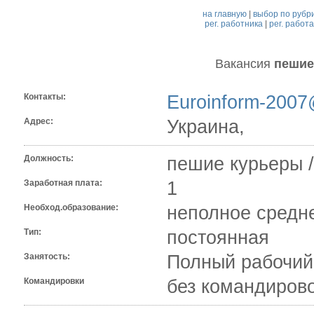
на главную
|
выбор по рубр
рег. работника
|
рег. работ
Вакансия
пешие
Контакты:
Euroinform-2007
Адрес:
Украина,
Должность:
пешие курьеры 
Заработная плата:
1
Необход.образование:
неполное средн
Тип:
постоянная
Занятость:
Полный рабочий
Командировки
без командиров