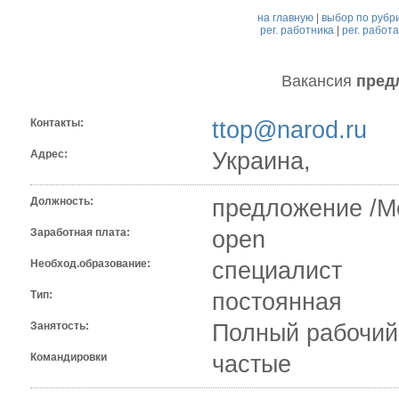
на главную
|
выбор по рубр
рег. работника
|
рег. работ
Вакансия
пред
Контакты:
ttop@narod.ru
Адрес:
Украина,
Должность:
предложение /М
Заработная плата:
open
Необход.образование:
специалист
Тип:
постоянная
Занятость:
Полный рабочий
Командировки
частые