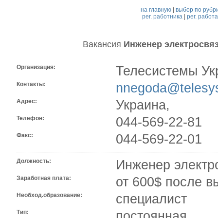
на главную
|
выбор по рубр
рег. работника
|
рег. работ
Вакансия
Инженер электросвя
Организация:
Телесистемы Ук
Контакты:
nnegoda@telesy
Адрес:
Украина,
Телефон:
044-569-22-81
Факс:
044-569-22-01
Должность:
Инженер электр
Заработная плата:
от 600$ после в
Необход.образование:
специалист
Тип:
постоянная