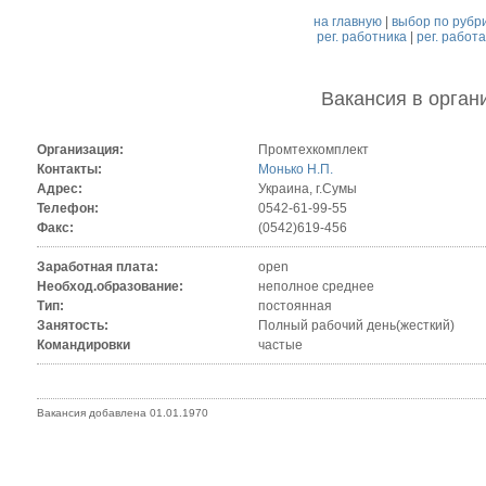
на главную
|
выбор по рубр
рег. работника
|
рег. работ
Вакансия
в орган
Организация:
Промтехкомплект
Контакты:
Монько Н.П.
Адрес:
Украина, г.Сумы
Телефон:
0542-61-99-55
Факс:
(0542)619-456
Заработная плата:
open
Необход.образование:
неполное среднее
Тип:
постоянная
Занятость:
Полный рабочий день(жесткий)
Командировки
частые
Вакансия добавлена 01.01.1970