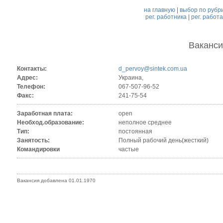
на главную
|
выбор по рубр
рег. работника
|
рег. работ
Ваканс
Контакты:
d_pervoy@sintek.com.ua
Адрес:
Украина,
Телефон:
067-507-96-52
Факс:
241-75-54
Заработная плата:
open
Необход.образование:
неполное среднее
Тип:
постоянная
Занятость:
Полный рабочий день(жесткий)
Командировки
частые
Вакансия добавлена 01.01.1970