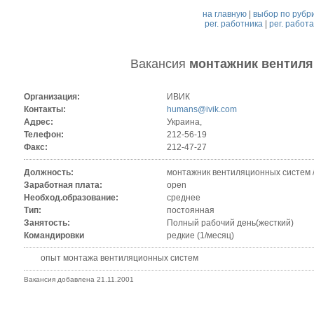
на главную
|
выбор по рубр
рег. работника
|
рег. работ
Вакансия
монтажник вентил
Организация:
ИВИК
Контакты:
humans@ivik.com
Адрес:
Украина,
Телефон:
212-56-19
Факс:
212-47-27
Должность:
монтажник вентиляционных систем 
Заработная плата:
open
Необход.образование:
среднее
Тип:
постоянная
Занятость:
Полный рабочий день(жесткий)
Командировки
редкие (1/месяц)
опыт монтажа вентиляционных систем
Вакансия добавлена 21.11.2001