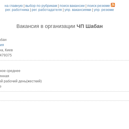
на главную
|
выбор по рубрикам
|
поиск вакансии
|
поиск резюме
рег. работника
|
рег. работадателя
|
упр. вакансиями
|
упр. резюме
Вакансия
в организации
ЧП Шабан
абан
лия
на, Киев
479375
ное среднее
янная
й рабочий день(жесткий)
е