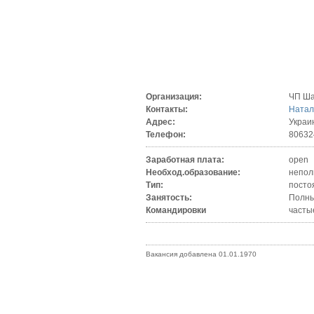
Организация:
ЧП Ш
Контакты:
Ната
Адрес:
Украи
Телефон:
80632
Заработная плата:
open
Необход.образование:
непол
Тип:
посто
Занятость:
Полны
Командировки
часты
Вакансия добавлена 01.01.1970