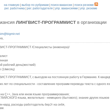
на главную
|
выбор по рубрикам
|
поиск вакансии
|
поиск резюме
рег. работника
|
рег. работадателя
|
упр. вакансиями
|
упр. резюме
акансия
ЛИНГВИСТ-ПРОГРАММИСТ
в организации
him@bigmir.net
на,
ИСТ-ПРОГРАММИСТ /Специалисты (инженера)/
алист
янная
й рабочий день(жесткий)
е (1/месяц)
Т-ПРОГРАММИСТ, с выездом на постоянную работу в Германию. К кандид
лет по специальности - составление программ перевода текста с одного яз
а С++, Java или ином языке программирования;
СКОГО языка, желательно - немецкого (бытового); знание других языков б
ард, расходы работодатель берЈт на себя,
ам.