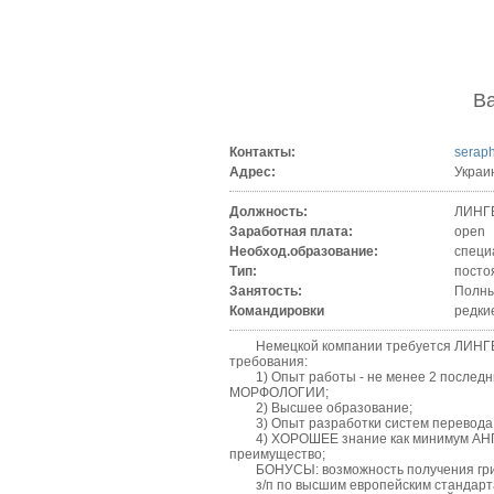
В
Контакты:
serap
Адрес:
Украи
Должность:
ЛИНГВ
Заработная плата:
open
Необход.образование:
специ
Тип:
посто
Занятость:
Полны
Командировки
редки
Немецкой компании требуется ЛИНГВИС
требования:
1) Опыт работы - не менее 2 последних 
МОРФОЛОГИИ;
2) Высшее образование;
3) Опыт разработки систем перевода н
4) ХОРОШЕЕ знание как минимум АНГЛИЙ
преимущество;
БОНУСЫ: возможность получения грин-к
з/п по высшим европейским стандарт