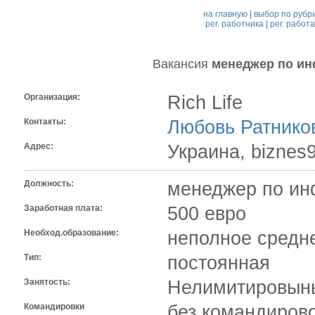
на главную
|
выбор по рубр
рег. работника
|
рег. работ
Вакансия
менеджер по и
Организация:
Rich Life
Контакты:
Любовь Ратнико
Адрес:
Украина, biznes
Должность:
менеджер по ин
Заработная плата:
500 евро
Необход.образование:
неполное средн
Тип:
постоянная
Занятость:
Нелимитировыны
Командировки
без командиров