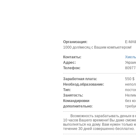
Организация:
E-MA
1000 дол/месяц с Вашим компьютером!
Контакты:
Хмель
Адрес:
Украи
Телефон:
80977
Заработная плата:
550 $
Необход.образование:
непол
Тип:
посто
Занятость:
Нелим
Командировки
без к
дополнительно:
требу
Возможность зарабатывать деньги в кач
10 часов Вашего времени! Вы даже сможе
выполняться на дому. Вам нужен только 
течение 30 дней совершенно бесплатно.