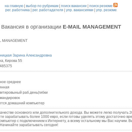
на главную
|
выбор по рубрикам
|
поиск вакансии
|
поиск резюме
рег. работника
|
рег. работадателя
|
упр. вакансиями
|
упр. резюме
Вакансия
в организации
E-MAIL MANAGEMENT
IL MANAGEMENT
ницкая Зарина Александровна
на, Кирова 55
485375
ное среднее
янная
итировыный раб.день(гибки
омандировок
ется домашний компьютер
естве основного или дополнительного дохода. Вы можете легко получать 20
те зарабатывать более 1000 евро, если готовы уделять этому достаточно вр
компьютер с подключением к Интернету, а всему остальному мы Вас научим. В
 Начинайте зарабатывать сегодня!