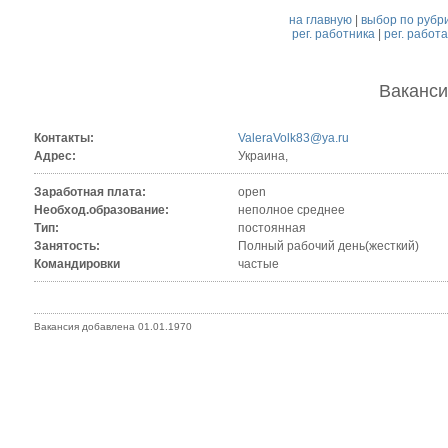
на главную
|
выбор по рубр
рег. работника
|
рег. работ
Ваканс
Контакты:
ValeraVolk83@ya.ru
Адрес:
Украина,
Заработная плата:
open
Необход.образование:
неполное среднее
Тип:
постоянная
Занятость:
Полный рабочий день(жесткий)
Командировки
частые
Вакансия добавлена 01.01.1970