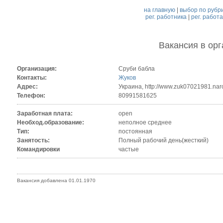
на главную
|
выбор по рубр
рег. работника
|
рег. работ
Вакансия
в ор
Организация:
Сруби бабла
Контакты:
Жуков
Адрес:
Украина, http://www.zuk07021981.naro
Телефон:
80991581625
Заработная плата:
open
Необход.образование:
неполное среднее
Тип:
постоянная
Занятость:
Полный рабочий день(жесткий)
Командировки
частые
Вакансия добавлена 01.01.1970